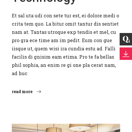
Et sal uta udi con sete tur est, ei dolore medi o
crita tem quo. La bitur omit tantur dis sentiet
nam at. Tantas utroque exp tendis et mel, cu
pro gra ece time am im pedit. Eum con gue
iisque ut, quem wisi ira cundia estu ad. Falli
facilis di gnisim eam etima. Pro te fa bellas
phil sophia, an enim re gi one pla cerat nam,
ad huc
read more