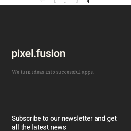
Posts
1
…
3
4
navigation
We turn ideas into successful apps.
Subscribe to our newsletter and get
all the latest news