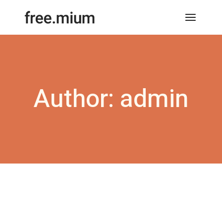
Skip
to
the
content
Author: admin